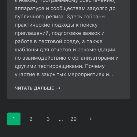
к новому программному обеспечению,
аппаратуре и сообществам задолго до
публичного релиза. Здесь собраны
практические подходы к поиску
приглашений, подготовке заявок и
работе в тестовой среде, а также
шаблоны для отчетов и рекомендации
по взаимодействию с организаторами и
другими тестировщиками. Почему
участие в закрытых мероприятиях и…
КАК
ЧИТАТЬ ДАЛЬШЕ
УЧАСТВОВАТЬ
В
ЗАКРЫТЫХ
СОБЫТИЯХ
Навигация
1
2
3
…
29
Следующая
И
по
БЕТА-
страница
ТЕСТИРОВАНИЯХ
страницам