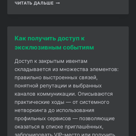
КАК
ЧИТАТЬ ДАЛЬШЕ
ИСПОЛЬЗОВАТЬ
DISCORD-
БОТЫ
ДЛЯ
ПОЛУЧЕНИЯ
Как получить доступ к
ПОДАРКОВ
эксклюзивным событиям
Доступ к закрытым ивентам
складывается из множества элементов:
правильно выстроенных связей,
понятной репутации и выбранных
каналов коммуникации. Описываются
практические ходы — от системного
нетворкинга до использования
профильных сервисов — позволяющие
оказаться в списке приглашённых,
забронировать VIP-место или получить