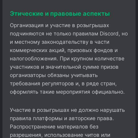
Этические и правовые аспекты
Организация и участие в розыгрышах
подчиняются не только правилам Discord, но
и местному законодательству в части
коммерческих акций, призовых фондов и
налогообложения. При крупном количестве
участников и значительной сумме призов
организаторы обязаны учитывать
требования регуляторов и, в ряде стран,
оформлять такие мероприятия официально.
Участие в розыгрышах не должно нарушать
правила платформы и авторские права.
Распространение материалов без
разрешения, использование читов или