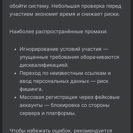
обойти систему. Небольшая проверка перед
участием экономит время и снижает риски.
Наиболее распространённые промахи:
Игнорирование условий участия —
упущенные требования оборачиваются
дисквалификацией.
Переход по неизвестным ссылкам и
ввод персональных данных — риск
фишинга.
Массовая регистрация через фейковые
аккаунты — блокировка со стороны
сервера и платформы.
Чтобы избежать ошибок, рекомендуется