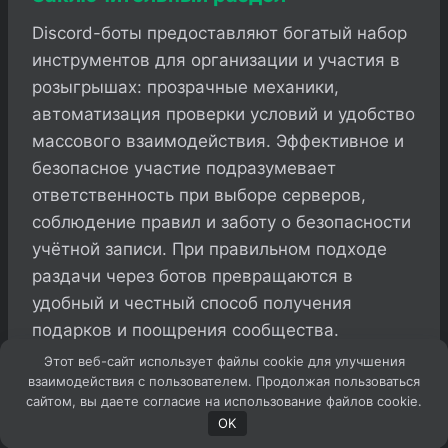
Discord-боты предоставляют богатый набор
инструментов для организации и участия в
розыгрышах: прозрачные механики,
автоматизация проверки условий и удобство
массового взаимодействия. Эффективное и
безопасное участие подразумевает
ответственность при выборе серверов,
соблюдение правил и заботу о безопасности
учётной записи. При правильном подходе
раздачи через ботов превращаются в
удобный и честный способ получения
подарков и поощрения сообщества.
Этот веб-сайт использует файлы cookie для улучшения
взаимодействия с пользователем. Продолжая пользоваться
сайтом, вы даете согласие на использование файлов cookie.
OK