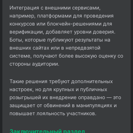
Интеграция с внешними сервисами,
например, платформами для проведения
конкурсов или блокчейн-решениями для
верификации, добавляет уровни доверия.
Боты, которые публикуют результаты на
внешних сайтах или в непредвзятой
системе, получают более высокую оценку со
стороны аудитории.
Такие решения требуют дополнительных
настроек, но для крупных и публичных
розыгрышей их внедрение оправдано — это
защищает от обвинений в манипуляциях и
повышает лояльность участников.
Заключительный раздел