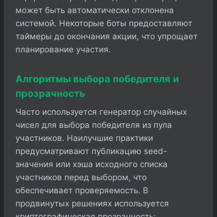
может быть автоматически отклонена
системой. Некоторые боты предоставляют
таймеры до окончания акции, что упрощает
планирование участия.
Алгоритмы выбора победителя и
прозрачность
Часто используется генератор случайных
чисел для выбора победителя из пула
участников. Наилучшие практики
предусматривают публикацию seed-
значения или хэша исходного списка
участников перед выбором, что
обеспечивает проверяемость. В
продвинутых решениях используется
криптографическая прозрачность: