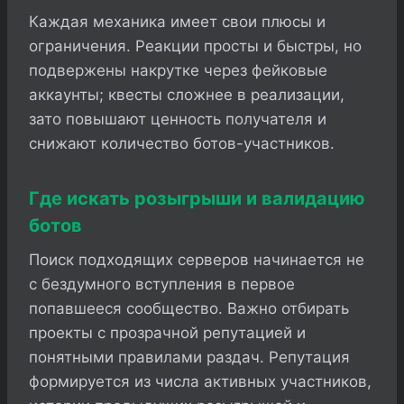
Каждая механика имеет свои плюсы и
ограничения. Реакции просты и быстры, но
подвержены накрутке через фейковые
аккаунты; квесты сложнее в реализации,
зато повышают ценность получателя и
снижают количество ботов-участников.
Где искать розыгрыши и валидацию
ботов
Поиск подходящих серверов начинается не
с бездумного вступления в первое
попавшееся сообщество. Важно отбирать
проекты с прозрачной репутацией и
понятными правилами раздач. Репутация
формируется из числа активных участников,