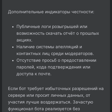
Дополнительные индикаторы честности:
Публичные логи розыгрышей или
возможность скачать отчёт о прошлых
акциях.
Наличие системы апелляций и
контактных лиц среди модераторов.
Отсутствие просьб о предоставлении
паролей, кода подтверждения или
доступа к почте.
Если бот требует избыточных разрешений на
сервере или просит личных данных, от
участия лучше воздержаться. Зачастую
функционал бота реализуется без