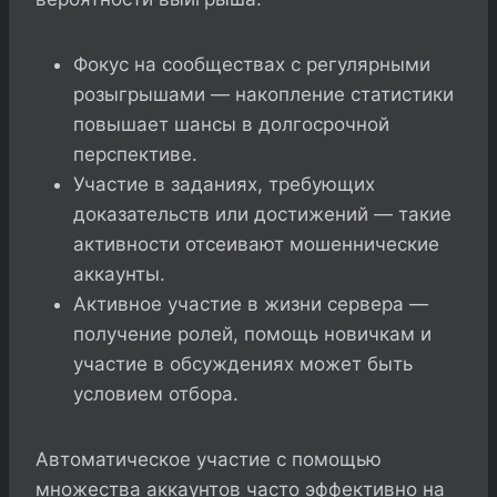
Фокус на сообществах с регулярными
розыгрышами — накопление статистики
повышает шансы в долгосрочной
перспективе.
Участие в заданиях, требующих
доказательств или достижений — такие
активности отсеивают мошеннические
аккаунты.
Активное участие в жизни сервера —
получение ролей, помощь новичкам и
участие в обсуждениях может быть
условием отбора.
Автоматическое участие с помощью
множества аккаунтов часто эффективно на