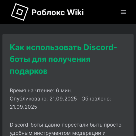
Перейти
Роблокс Wiki
к
содержимому
Как использовать Discord-
боты для получения
подарков
Время на чтение:
6
мин.
Опубликовано: 21.09.2025 · Обновлено:
21.09.2025
Discord-боты давно перестали быть просто
удобным инструментом модерации и