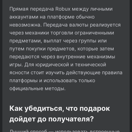
Прямая передача Robux между личными
аккаунтами на платформе обычно
невозможна. Передача валюты реализуется
через механики торговли ограниченными
предметами, выплат через группы или
путем покупки предметов, которые затем
передаются через внутренние механизмы
игры. Для юридической и технической
ясности стоит изучить действующие правила
платформы и использовать только
официальные методы.
Как убедиться, что подарок
дойдет до получателя?
Лучший способ — использовать встроенные