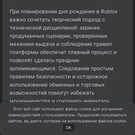
При планировании дня рождения в Roblox
важно сочетать творческий подход с
технической дисциплиной: заранее
продуманные сценарии, проверенные
механики выдачи и соблюдение правил
платформы обеспечат плавный процесс и
позволят сделать праздник
запоминающимся. Следование простым
правилам безопасности и осторожное
использование обменных и торговых
возможностей помогут избежать
мошенничества и сохранить инвентарь
счастливых гостей.
Этот веб-сайт использует файлы cookie для улучшения
взаимодействия с пользователем. Продолжая пользоваться
сайтом, вы даете согласие на использование файлов cookie.
OK