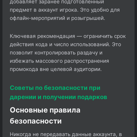
добавляет заранее подготовленный
предмет в аккаунт игрока. Это удобно для
офлайн-мероприятий и розыгрышей.
Ключевая рекомендация — ограничить срок
действия кода и число использований. Это
позволит контролировать раздачу и
избежать массового распространения
промокода вне целевой аудитории.
Советы по безопасности при
дарении и получении подарков
Основные правила
безопасности
Никогда не передавать данные аккаунта, в