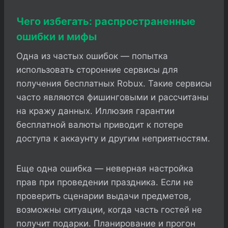
Чего избегать: распространенные
ошибки и мифы
Одна из частых ошибок — попытка
использовать сторонние сервисы для
получения бесплатных Robux. Такие сервисы
часто являются фишинговыми и рассчитаны
на кражу данных. Иллюзия гарантии
бесплатной валюты приводит к потере
доступа к аккаунту и другим неприятностям.
Еще одна ошибка — неверная настройка
прав при проведении праздника. Если не
проверить сценарии выдачи предметов,
возможны ситуации, когда часть гостей не
получит подарки. Планирование и прогон